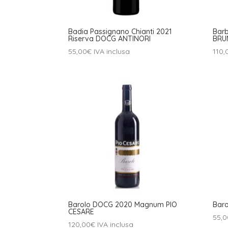
Badia Passignano Chianti 2021
Bar
Riserva DOCG ANTINORI
BRU
55,00
€
IVA inclusa
110,
Barolo DOCG 2020 Magnum PIO
Bar
CESARE
55,0
120,00
€
IVA inclusa