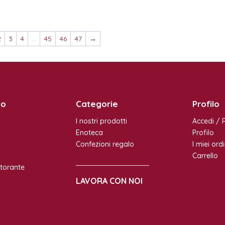
2
3
4
...
45
46
47
→
to
Categorie
Profilo
I nostri prodotti
Accedi / R
Enoteca
Profilo
Confezioni regalo
I miei ordi
Carrello
storante
LAVORA CON NOI