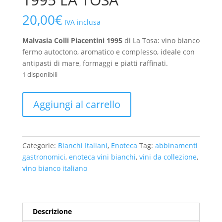
20,00
€
IVA inclusa
Malvasia Colli Piacentini 1995
di La Tosa: vino bianco
fermo autoctono, aromatico e complesso, ideale con
antipasti di mare, formaggi e piatti raffinati.
1 disponibili
Malvasia
Aggiungi al carrello
Colli
Piacentini
1995
LA
Categorie:
Bianchi Italiani
,
Enoteca
Tag:
abbinamenti
TOSA
gastronomici
,
enoteca vini bianchi
,
vini da collezione
,
quantità
vino bianco italiano
Descrizione