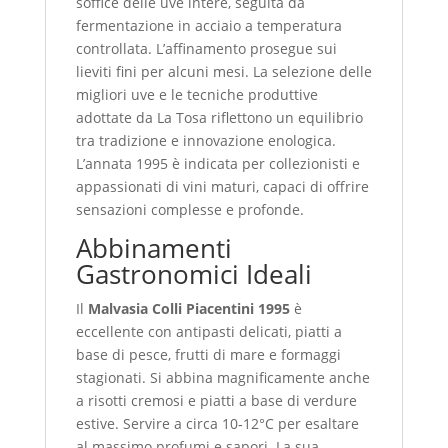
soffice delle uve intere, seguita da
fermentazione in acciaio a temperatura
controllata. L’affinamento prosegue sui
lieviti fini per alcuni mesi. La selezione delle
migliori uve e le tecniche produttive
adottate da La Tosa riflettono un equilibrio
tra tradizione e innovazione enologica.
L’annata 1995 è indicata per collezionisti e
appassionati di vini maturi, capaci di offrire
sensazioni complesse e profonde.
Abbinamenti
Gastronomici Ideali
Il
Malvasia Colli Piacentini 1995
è
eccellente con antipasti delicati, piatti a
base di pesce, frutti di mare e formaggi
stagionati. Si abbina magnificamente anche
a risotti cremosi e piatti a base di verdure
estive. Servire a circa 10‑12°C per esaltare
al massimo profumi e sapori. La sua