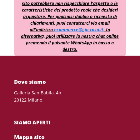
sito potrebbero non rispecchiare l'aspetto o le
caratteristiche del prodotto reale che desideri
acquistare. Per qualsiasi dubbio o richiesta di
chiarimenti, puoi contattarci via email
all'indirizzo
ecommerce@gin-rosa.it
. In
alternativa, puoi utilizzare la nostra chat online
premendo il pulsante WhatsApp in basso a
destra.
Dove siamo
Galleria San Babila, 4b
20122 Milano
SIAMO APERTI
Mappa sito