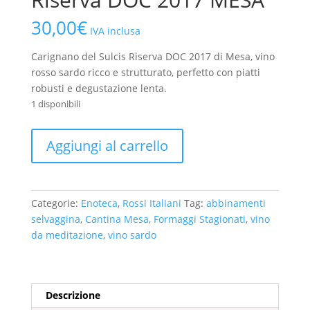
30,00
€
IVA inclusa
Carignano del Sulcis Riserva DOC 2017 di Mesa, vino
rosso sardo ricco e strutturato, perfetto con piatti
robusti e degustazione lenta.
1 disponibili
Carignano
Aggiungi al carrello
Del
Sulcis
Riserva
DOC
Categorie:
Enoteca
,
Rossi Italiani
Tag:
abbinamenti
2017
selvaggina
,
Cantina Mesa
,
Formaggi Stagionati
,
vino
MESA
da meditazione
,
vino sardo
quantità
Descrizione